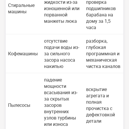
жидкости из-за
проверка
Стиральные
изношенной или
подшипников
машины
порванной
барабана на
манжеты люка
дому за 1,5
часа
отсутствие
разборка,
подачи воды из-
глубокая
Кофемашины
за сильного
программная и
засора насоса
механическая
накипью
чистка каналов
падение
мощности
вскрытие
всасывания из-
агрегата и
за скрытых
полная
Пылесосы
засоров
прочистка с
внутренних
дефектовкой
узлов турбины
детали
или износа