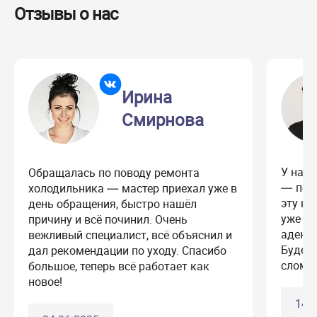
Отзывы о нас
Ирина
Смирнова
У нас
Обращалась по поводу ремонта
— пере
холодильника — мастер приехал уже в
эту ко
день обращения, быстро нашёл
уже б
причину и всё починил. Очень
адеква
вежливый специалист, всё объяснил и
Будем 
дал рекомендации по уходу. Спасибо
сломае
большое, теперь всё работает как
новое!
14.