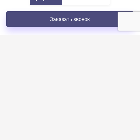
Заказать звонок
Ремонт бытовой техники
Ремонт холодильников
Ремонт cтиральных машин
Ремонт посудомоечных машин
Ремонт духовых шкафов
Ремонт варочных панелей
Ремонт пылесосов
Ремонт кофемашин