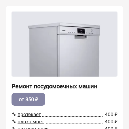
Ремонт посудомоечных машин
от 350 ₽
🔧
протекает
400 ₽
🔧
плохо моет
400 ₽
🔧
не греет воду
400 ₽